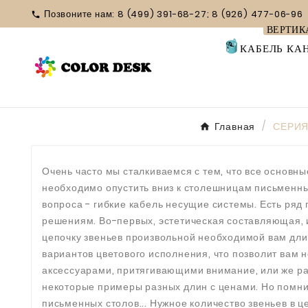
Позвоните нам:
8 (499) 391-68-27; 8 (926) 477-06-96

ВЕРТИК
КАБЕЛЬ КА
Главная
СЕРИЯ
Очень часто мы сталкиваемся с тем, что все основ
необходимо опустить вниз к столешницам письменных
вопроса - гибкие кабель несущие системы. Есть ря
решениям. Во-первых, эстетическая составляющая, и
цепочку звеньев произвольной необходимой вам длин
вариантов цветового исполнения, что позволит вам н
аксессуарами, притягивающими внимание, или же ра
некоторые примеры разных длин с ценами. Но помни
письменных столов... Нужное количество звеньев в 