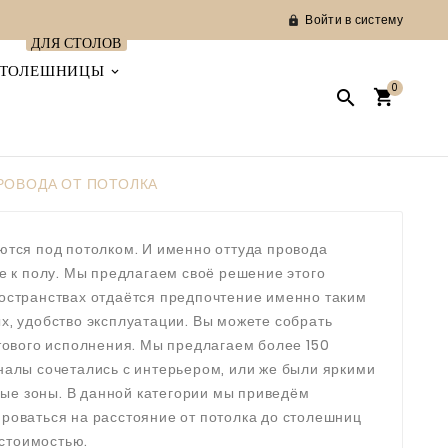
Войти в систему

ДЛЯ СТОЛОВ
ТОЛЕШНИЦЫ
0


РОВОДА ОТ ПОТОЛКА
ются под потолком. И именно оттуда провода
е к полу. Мы предлагаем своё решение этого
ространствах отдаётся предпочтение именно таким
х, удобство эксплуатации. Вы можете собрать
тового исполнения. Мы предлагаем более 150
каналы сочетались с интерьером, или же были яркими
ые зоны. В данной категории мы приведём
роваться на расстояние от потолка до столешниц
 стоимостью.